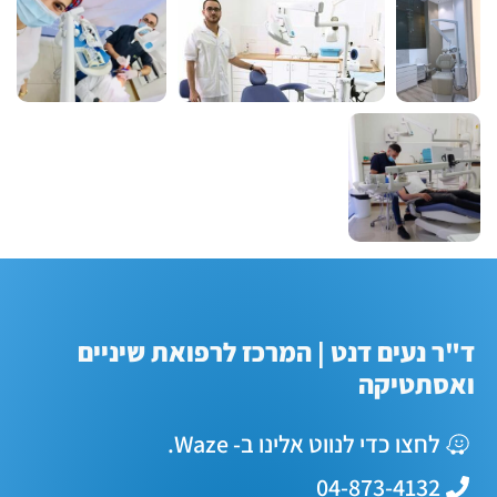
ד"ר נעים דנט | המרכז לרפואת שיניים
ואסתטיקה
לחצו כדי לנווט אלינו ב- Waze.
04-873-4132