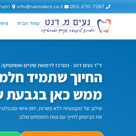
לתוכן
053-270-7287
info@naimdent.co.il
הנשיא 75, גבעת
עמוד הבית
טיפול
ד"ר נעים דנט - המרכז לרפואת שיניים ואסתטיקה
החיוך שתמיד חלמת
ממש כאן בגבעת ש
שילוב של מקצועיות ללא פשרות, יחס אישי וטכנולוג
את הביטחון לחייך עם צוות המומחים שלנו.