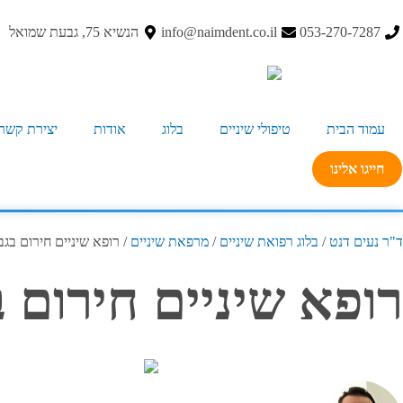
053-270-7287
info@naimdent.co.il
הנשיא 75, גבעת שמואל
עמוד הבית
טיפולי שיניים
בלוג
אודות
יצירת קשר
חייגו אלינו
ד"ר נעים דנט
/
בלוג רפואת שיניים
/
מרפאת שיניים
/
רופא שיניים חירום בג
רופא שיניים חירום