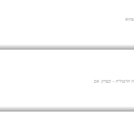
שהוא
ה הדנטלית – ובצדק. אם